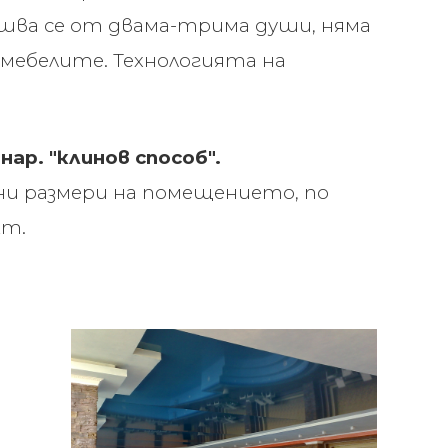
шва се от двама-трима души, няма
 мебелите. Технологията на
.
ар. "клинов способ".
ни размери на помещението, по
кт.