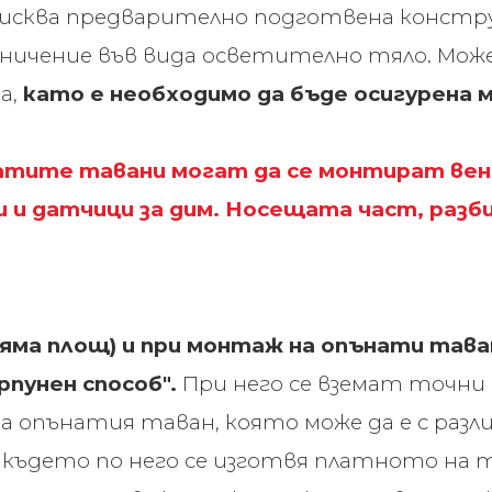
зисква предварително подготвена констр
ичение във вида осветително тяло. Може 
а,
като е необходимо да бъде осигурена
натите тавани могат да се монтират в
и датчици за дим. Носещата част, разби
ляма площ) и при монтаж на опънати тава
рпунен способ".
При него се вземат точни
 опънатия таван, която може да е с разл
 където по него се изготвя платното на 