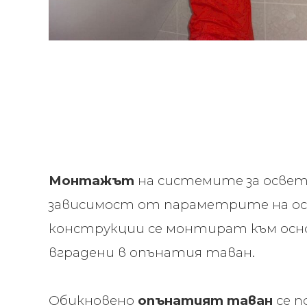
Монтажът
на системите за освет
зависимост от параметрите на ос
конструкции се монтират към осно
вградени в опънатия таван.
Обикновено
опънатият таван
се п