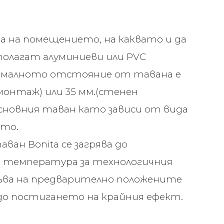
 на помещението, на каквато и да
 полагат алуминиеви или PVC
ималното отстояние от тавана е
онтаж) или 35 мм.(стенен
сновния таван като зависи от вида
ето.
ан Bonita се загрява до
 температура за технологичния
пъва на предварително положените
до постигането на крайния ефект.