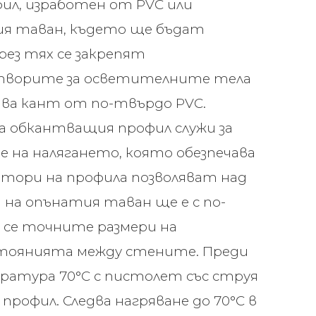
ил, изработен от PVC или
ния таван, където ще бъдат
ез тях се закрепят
Отворите за осветителните тела
ява кант от по-твърдо PVC.
на обкантващия профил служи за
е на налягането, която обезпечава
тори на профила позволяват над
на опънатия таван ще е с по-
т се точните размери на
стоянията между стените. Преди
ратура 70°С с пистолет със струя
профил. Следва нагряване до 70°С в