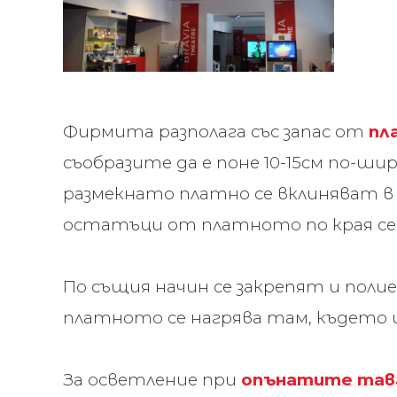
Фирмита разполага със запас от
пл
съобразите да е поне 10-15см по-
размекнато платно се вклиняват 
остатъци от платното по края се 
По същия начин се закрепят и по
платното се нагрява там, където и
За осветление при
опънатите тав