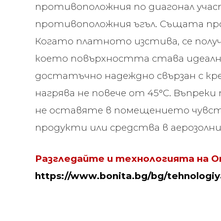
противоположния по диагонал участ
противоположния ъгъл. Същата проц
Когато платното изстива, се получ
което повърхността става идеално 
достатъчно надеждно свързан с кр
нагрява не повече от 45°С. Въпрек
не оставяте в помещението чувс
продукти или средства в аерозолни
Разгледайте и
технологията на О
https://www.bonita.bg/bg/tehnologiy