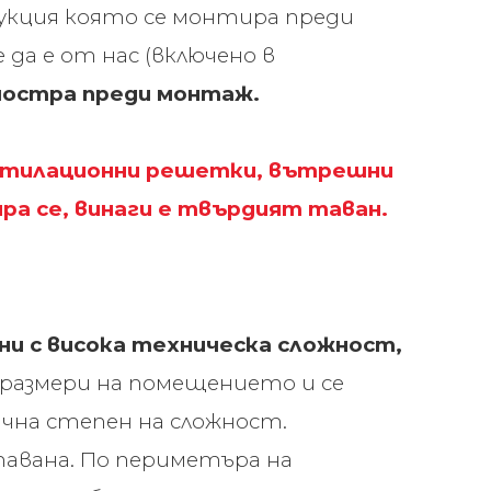
укция която се монтира преди
да е от нас (включено в
 мостра преди монтаж.
ентилационни решетки, вътрешни
ра се, винаги е твърдият таван.
ни с висока техническа сложност,
 размери на помещението и се
ична степен на сложност.
тавана. По периметъра на