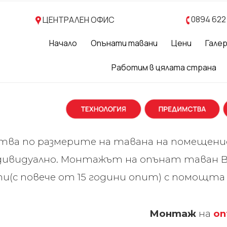
0894 622
ЦЕНТРАЛЕН ОФИС
Начало
Опънати тавани
Цени
Гале
Работим в цялата страна
отва по размерите на тавана на помещен
ндивидуално. Монтажът на опънат таван B
(с повече от 15 години опит) с помощта 
Монтаж
на
оп