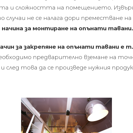
щта и сложността на помещението. Извър
о случаи не се налага дори преместване на
 начина за монтиране на опънати тавани
чин за закрепяне на опънати тавани е т.н
 необходимо предварително вземане на точ
и след това да се произведе нужния проду