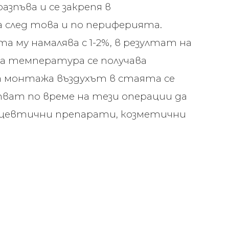
зпъва и се закрепя в
а след това и по периферията.
 му намалява с 1-2%, в резултат на
на температура се получава
а монтажа въздухът в стаята се
тват по време на тези операции да
цевтични препарати, козметични