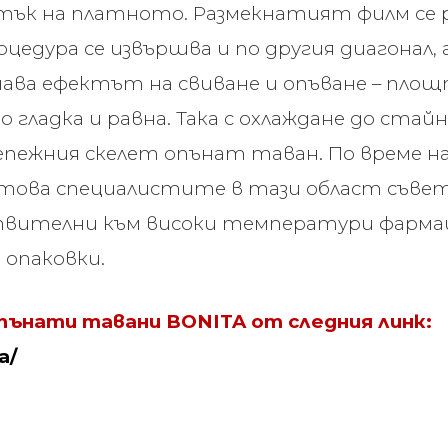
ък на платното. Размекнатият филм се ра
едура се извършва и по другия диагонал, 
ава ефектът на свиване и опъване – площта
гладка и равна. Така с охлаждане до стай
епежния скелет опънат таван. По време н
и това специалистите в тази област съве
твителни към високи температури фарма
 опаковки.
пънати тавани
BONITA от следния линк:
a/