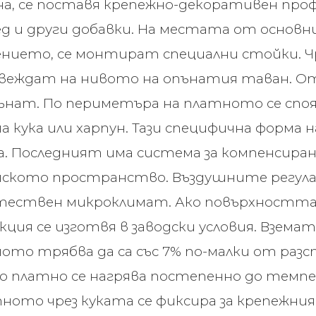
а, се поставя крепежно-декоративен проф
мед и други добавки. На местата от основ
ието, се монтират специални стойки. Чр
звеждат на нивото на опънатия таван. 
пънат. По периметъра на платното се спо
а кука или харпун. Тази специфична форма 
. Последният има система за компенсиран
ското пространство. Въздушните регула
тествен микроклимат. Ако повърхността 
ция се изготвя в заводски условия. Взема
ото трябва да са със 7% по-малки от раз
 платно се нагрява постепенно до темпе
ното чрез куката се фиксира за крепежния 