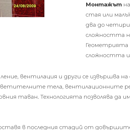
Монтажът
н
стая или мал
два до четири
сложността н
Геометрията 
сложността и
ление, вентилация и други се извършва н
ветителните тела, вентилационните реш
вния таван. Технологията позволява да и
оставя в последния стадий от довърши