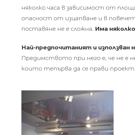
няколко часа в зависимост от пло
опасност от изцапване и в повечет
поставяне не е сложна.
Има няколко
Най-предпочитаният и използван на
Предимството при него е, че не е
които тепърва да се прави проект 