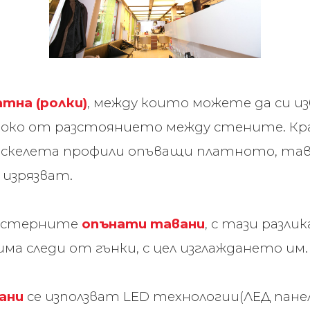
атна (ролки)
, между които можете да си и
широко от разстоянието между стените. 
в скелета профили опъващи платното, та
изрязват.
лиестерните
опънати тавани
, с тази разли
ма следи от гънки, с цел изглаждането им.
ани
се използват LED технологии(ЛЕД пане