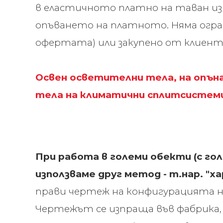
в еластичното платно на таван и
опъването на платното. Няма огран
офертата) или закупено от клиент
Освен осветителни тела, на опъ
тела на климатични сплитсистеми 
При работа в големи обекти (с го
използваме
друг метод
-
т.нар. "ха
прави чертеж на конфигурацията на
Чертежът се изпраща във фабрика,