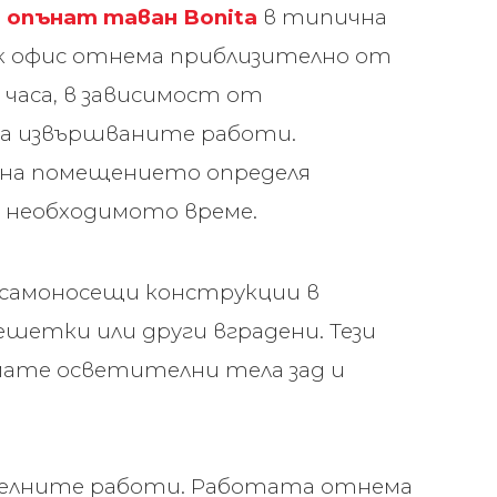
а
опънат таван Bonita
в типична
ък офис отнема приблизително от
 часа, в зависимост от
а извършваните работи.
на помещението определя
 необходимото време.
а самоносещи конструкции в
етки или други вградени. Тези
мате осветителни тела зад и
телните работи. Работата отнема