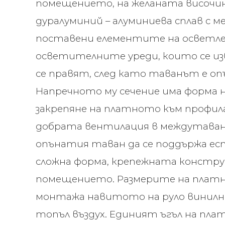
помещението, на желаната височин
дуралуминий – алуминиева сплав с 
поставени елементите на осветлен
осветителните уреди, които се и
се правят, след като таванът е о
Напречното му сечение има форма н
закрепяне на платното към профила
добрата вентилация в междутаван
опънатия таван да се поддържа ес
сложна форма, крепежната конструк
помещението. Размерите на платн
монтажа навитото на руло винилно
топъл въздух. Единият ъгъл на плат