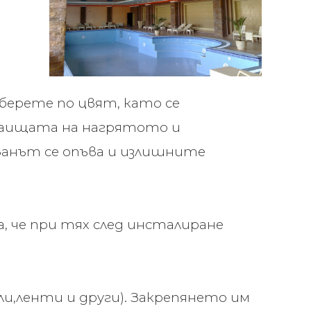
зберете по цвят, като се
Краищата на нагрятото и
ванът се опъва и излишните
ка, че при тях след инсталиране
ли,ленти и други). Закрепянето им