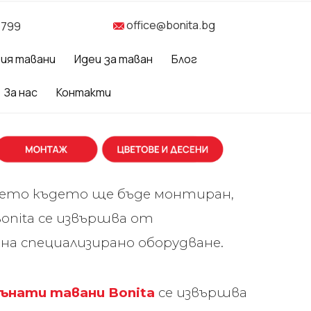
office@bonita.bg
 799
рия тавани
Идеи за таван
Блог
За нас
Контакти
ието където ще бъде монтиран,
onita се извършва от
на специализирано оборудване.
ънати тавани Bonita
се извършва