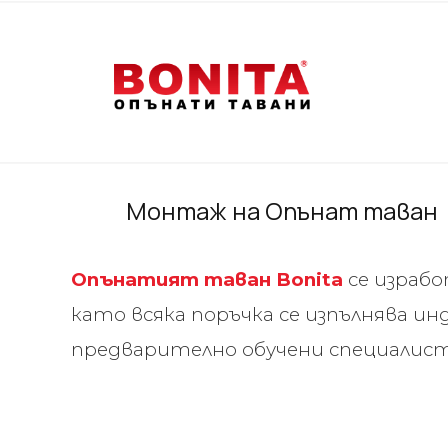
Монтаж на Опънат таван
Опънатият таван Bonita
се израб
като всяка поръчка се изпълнява и
предварително обучени специалисти