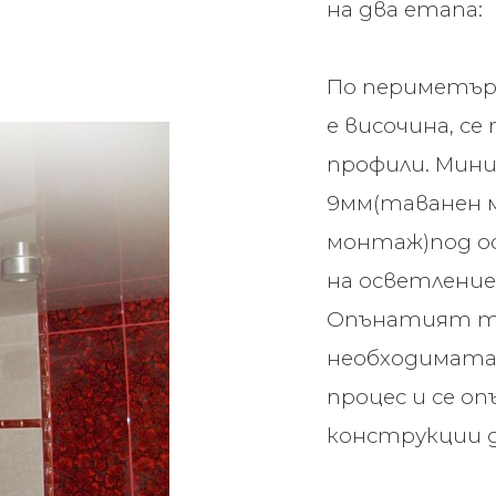
на два етапа:
По периметъра
е височина, се
профили. Мин
9мм(таванен м
монтаж)под о
на осветлени
Опънатият тав
необходимата
процес и се о
конструкции 