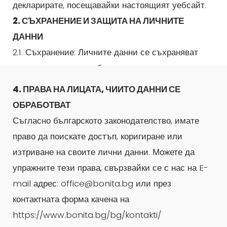
декларирате, посещавайки настоящият уебсайт.
2. СЪХРАНЕНИЕ И ЗАЩИТА НА ЛИЧНИТЕ
ДАННИ
2.1. Съхранение: Личните данни се съхраняват
само за периода, необходим за постигане на
целите, за които са били събрани и/или според
4. ПРАВА НА ЛИЦАТА, ЧИИТО ДАННИ СЕ
изискванията на приложимото законодателство,
ОБРАБОТВАТ
действащо на територията на Република
Съгласно българското законодателство, имате
България.
право да поискате достъп, коригиране или
2.2. Защита: Прилагаме подходящи технически и
изтриване на своите лични данни. Можете да
организационни мерки, за да предпазим вашите
упражните тези права, свързвайки се с нас на E-
лични данни от неправомерен достъп,
mail адрес: office@bonita.bg или през
злоупотреба, загуба или разкриване.
контактната форма качена на
3. РАЗКРИВАНЕ НА ЛИЧНИ ДАННИ
https://www.bonita.bg/bg/kontakti/
Вашите лични данни не се разкриват на трети