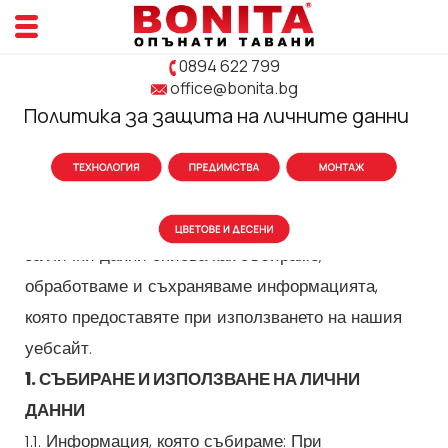
0894 622 799
Добре дошли на уебсайта на Опънати тавани
office@bonita.bg
Бонита ("Бонита Ефект" ЕООД), достъпен на
Политика за защита на личните данни
www.bonita.bg
Ние ценим вашето доверие и искрено се
стремим да гарантираме сигурността и
защитата на личните ви данни. Тази Политика
за лични данни описва как събираме,
обработваме и съхраняваме информацията,
която предоставяте при използването на нашия
уебсайт.
1. СЪБИРАНЕ И ИЗПОЛЗВАНЕ НА ЛИЧНИ
ДАННИ
1.1. Информация, която събираме: При