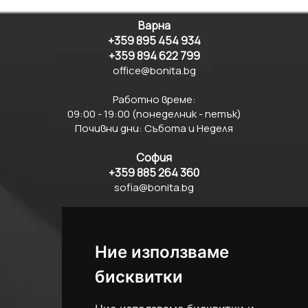
Варна
+359 895 454 934
+359 894 622 799
office@bonita.bg
Работно време:
09:00 - 19:00 (понеделник - петък)
Почивни дни: Събота и Неделя
София
+359 885 264 360
sofia@bonita.bg
Плевен
+359 878 871 137
pleven@bonita.bg
Ние използваме
бисквитки
Пловдив
+359 898 677 438
plovdiv@bonita.bg